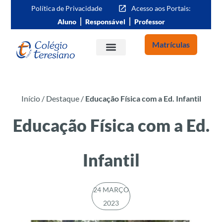
Política de Privacidade
Acesso aos Portais:
Aluno
Responsável
Professor
Matrículas
Proposta Pedagógica
Proposta Comunitária Pastoral
Início
/
Destaque
/
Educação Física com a Ed. Infantil
Educação Física com a Ed.
Infantil
24 MARÇO
2023